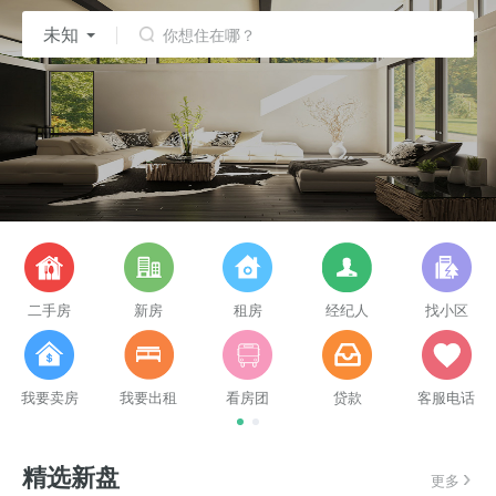
未知
你想住在哪？
二手房
新房
租房
经纪人
找小区
我要卖房
我要出租
看房团
贷款
客服电话
精选新盘
更多