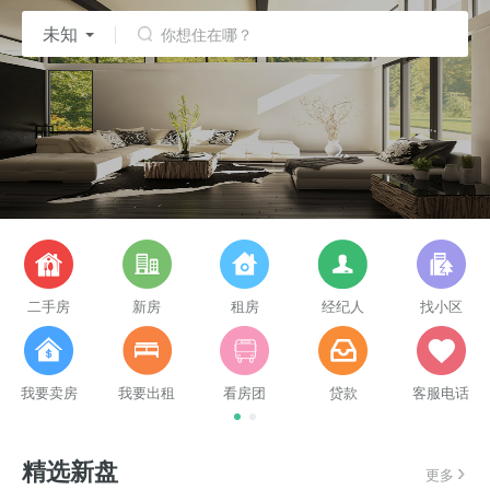
未知
你想住在哪？
二手房
新房
租房
经纪人
找小区
我要卖房
我要出租
看房团
贷款
客服电话
精选新盘
更多