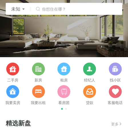
未知
你想住在哪？
二手房
新房
租房
经纪人
找小区
我要卖房
我要出租
看房团
贷款
客服电话
精选新盘
更多