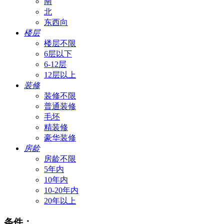
南
北
东西向
楼层
楼层不限
6层以下
6-12层
12层以上
装修
装修不限
普通装修
毛坯
精装修
豪华装修
房龄
房龄不限
5年内
10年内
10-20年内
20年以上
条件：