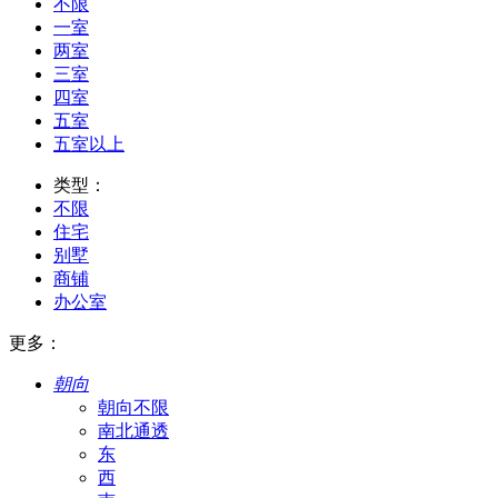
不限
一室
两室
三室
四室
五室
五室以上
类型：
不限
住宅
别墅
商铺
办公室
更多：
朝向
朝向不限
南北通透
东
西