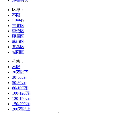
地铁筛选
区域：
不限
市中心
市北区
李沧区
即墨区
崂山区
黄岛区
城阳区
价格：
不限
30万以下
30-50万
50-80万
80-100万
100-120万
120-150万
150-200万
200万以上