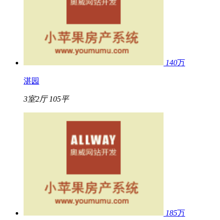
140
万
湛园
3室2厅
105平
185
万