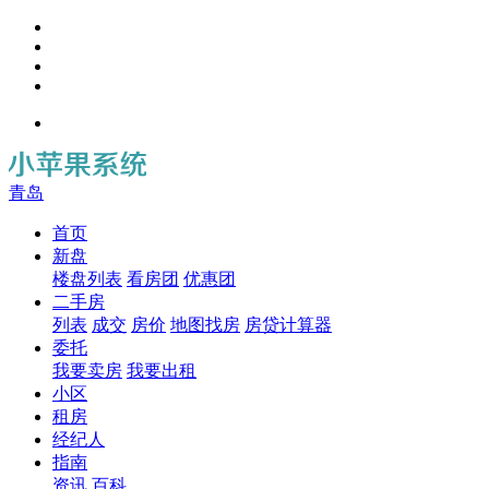
青岛
首页
新盘
楼盘列表
看房团
优惠团
二手房
列表
成交
房价
地图找房
房贷计算器
委托
我要卖房
我要出租
小区
租房
经纪人
指南
资讯
百科