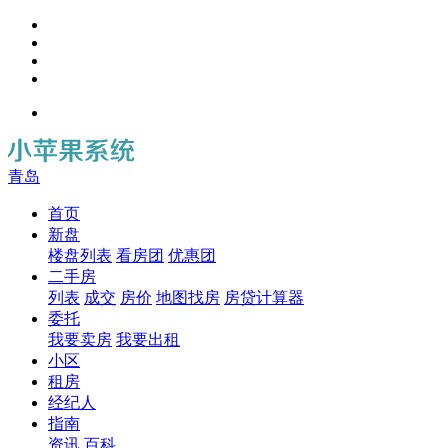
青岛
首页
新盘
楼盘列表
看房团
优惠团
二手房
列表
成交
房价
地图找房
房贷计算器
委托
我要卖房
我要出租
小区
租房
经纪人
指南
资讯
百科