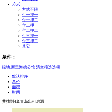
方式
方式不限
付一押一
付一押二
付二押一
付二押二
付三押一
付三押二
其它
条件：
绿地.新里海德公馆
清空筛选选项
默认排序
总价
面积
时间
共找到
4
套青岛出租房源