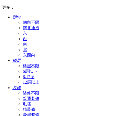
更多：
朝向
朝向不限
南北通透
东
西
南
北
东西向
楼层
楼层不限
6层以下
6-12层
12层以上
装修
装修不限
普通装修
毛坯
精装修
豪华装修