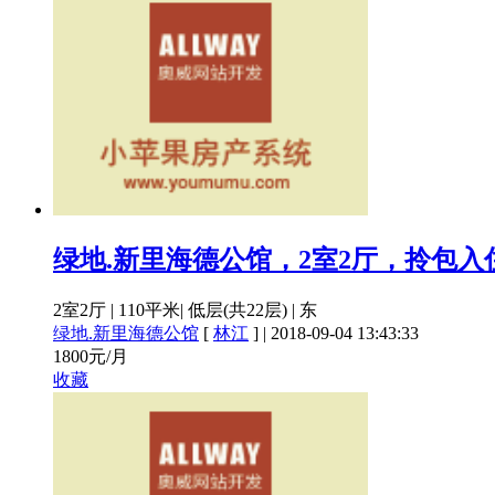
绿地.新里海德公馆，2室2厅，拎包入
2室2厅
|
110平米
|
低层(共22层)
|
东
绿地.新里海德公馆
[
林江
]
|
2018-09-04 13:43:33
1800
元/月
收藏