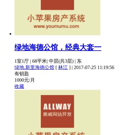
绿地海德公馆，经典大套一
1室1厅
|
68平米
|
中层(共3层)
|
东
绿地.新里海德公馆
[
林江
]
|
2017-07-25 11:19:56
有钥匙
1000
元/月
收藏