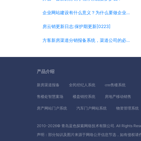
企业网站建设有什么意义？为什么要做企业网站？
房云销更新日志:保护期更新[0223]
方客新房渠道分销报备系统，渠道公司的必选系统
产品介绍
新房渠道报备
全民经纪人系统
crm售楼系统
售楼处智慧案场
楼盘销控系统
房地产移动销售
房产网站门户系统
汽车门户网站系统
物资管理系统
2010-2026© 青岛蓝色探索网络技术有限公司. All Rights Rese
声明：部分知识及图片来源于网络公开信息节选，如有侵权请